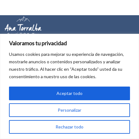
Valoramos tu privacidad
Aviso legal
Política de privacidad
Usamos cookies para mejorar su experiencia de navegación,
mostrarle anuncios o contenidos personalizados y analizar
Política de cookies
nuestro tráfico. Al hacer clic en “Aceptar todo” usted da su
Financiado por la Unión Europea - NextGenerationEU
consentimiento a nuestro uso de las cookies.
Aceptar todo
+34 606003450
Personalizar
info@anatorralba.com
C/San Martin de Porres 12, Madrid, Spain
Rechazar todo